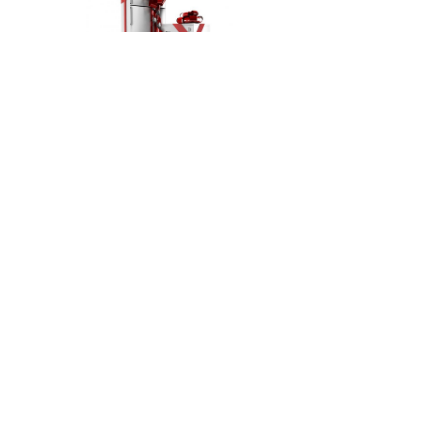
Способы оплаты
По карте MIR
По карте VISA
По карте MasterCard
Наличными в магазине
Оплата через
Как купить
Доставка
Наши магазины
Сервис