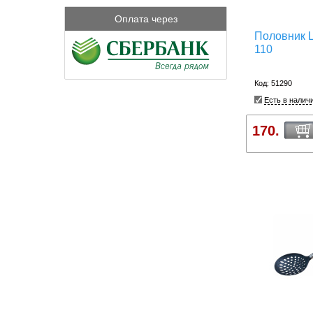
Оплата через
Половник 
110
Код: 51290
Есть в налич
170.