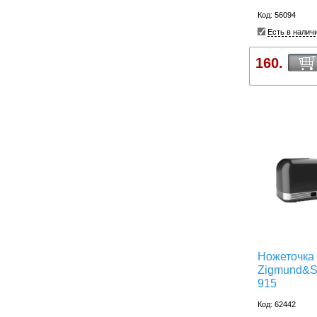
Код: 56094
Есть в налич
160.
Ножеточка
Zigmund&S
915
Код: 62442