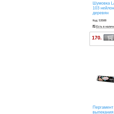
Шумовка L
103 нейлон
деревян
Код: 53588
Есть в налич
170.
Пергамент
выпекани