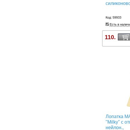
силиконов
Код: 59933
Есть в налич
110.
Лопатка 
"Milky" с о
нейлон.,