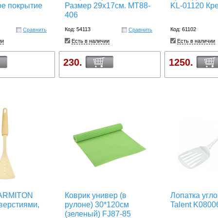
ое покрытие
Размер 29х17см. MT88-
KL-01120 Кр
406
Код: 54113
Код: 61102
Сравнить
Сравнить
ии
Есть в наличии
Есть в наличии
230.
1250.
MARMITON
Коврик универ (в
Лопатка угл
тверстиями,
рулоне) 30*120см
Talent K0800
(зеленый) FJ87-85