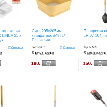
 запекания
Сито 205х205мм
Поварская л
LINEA 35 х
квадратное /М981/
LR 07-104 н
ук
Башкирия
Код: 56657
Код: 53589
Сравнить
Сравнить
ии
Есть в наличии
Есть в наличии
180.
150.