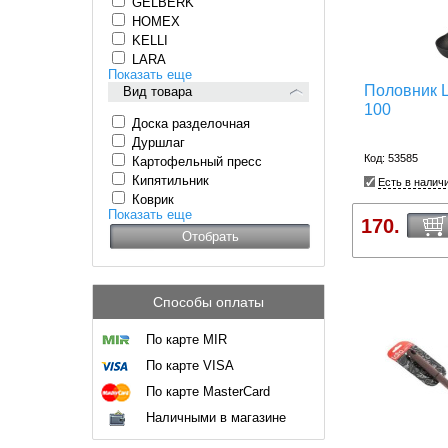
GELBERK
HOMEX
KELLI
LARA
Показать еще
Половник 
Вид товара
100
Доска разделочная
Дуршлаг
Код: 53585
Картофельный пресс
Кипятильник
Есть в налич
Коврик
Показать еще
170.
Способы оплаты
По карте MIR
По карте VISA
По карте MasterCard
Наличными в магазине