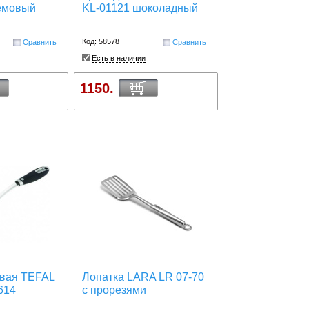
емовый
KL-01121 шоколадный
Код: 58578
Сравнить
Сравнить
Есть в наличии
1150.
овая TEFAL
Лопатка LARA LR 07-70
614
с прорезями