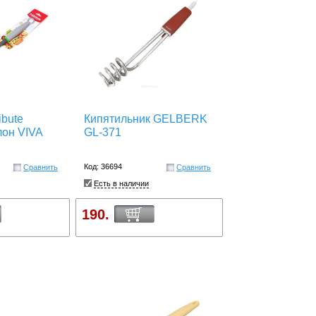
ibute
Кипятильник GELBERK
он VIVA
GL-371
Код: 36694
Сравнить
Сравнить
Есть в наличии
190.