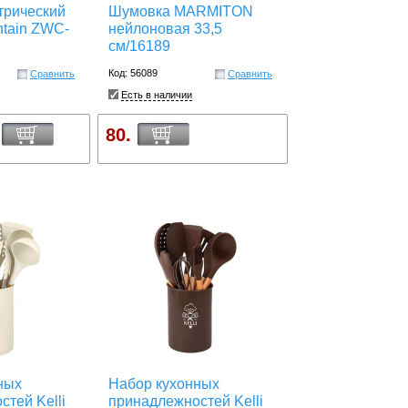
трический
Шумовка MARMITON
htain ZWC-
нейлоновая 33,5
см/16189
Код: 56089
Сравнить
Сравнить
Есть в наличии
80.
ных
Набор кухонных
тей Kelli
принадлежностей Kelli