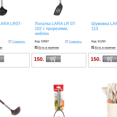
LARA LR07-
Лопатка LARA LR 07-
Шумовка LAR
102 с прорезями,
113
нейлон
Код: 53587
Код: 51293
Сравнить
Сравнить
ии
Есть в наличии
Есть в наличии
150.
150.