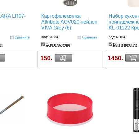
LARA LR07-
Картофелемялка
Набор кухон
Attribute AGV020 нейлон
принадлежнос
VIVA Grey (6)
KL-01122 Кр
Код: 51384
Код: 61104
Сравнить
Сравнить
ии
Есть в наличии
Есть в наличии
150.
1450.