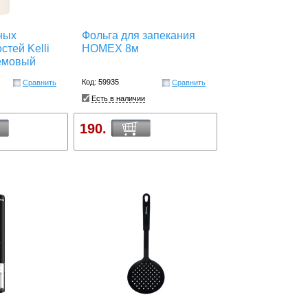
ных
Фольга для запекания
тей Kelli
HOMEX 8м
емовый
Код: 59935
Сравнить
Сравнить
Есть в наличии
190.