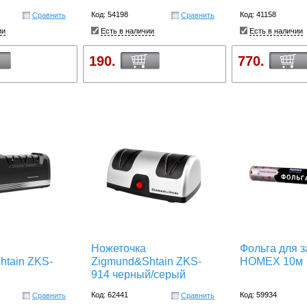
Код: 54198
Код: 41158
Сравнить
Сравнить
ии
Есть в наличии
Есть в наличии
190.
770.
Ножеточка
Фольга для 
htain ZKS-
Zigmund&Shtain ZKS-
HOMEX 10м
914 черный/серый
Код: 62441
Код: 59934
Сравнить
Сравнить