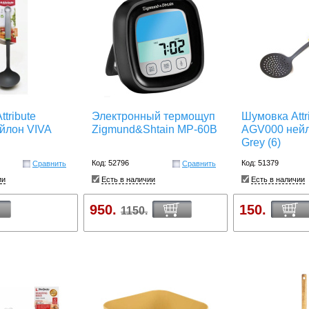
tribute
Электронный термощуп
Шумовка Attr
йлон VIVA
Zigmund&Shtain MP-60B
AGV000 нейл
Grey (6)
Код: 52796
Код: 51379
Сравнить
Сравнить
ии
Есть в наличии
Есть в наличии
950.
150.
1150.