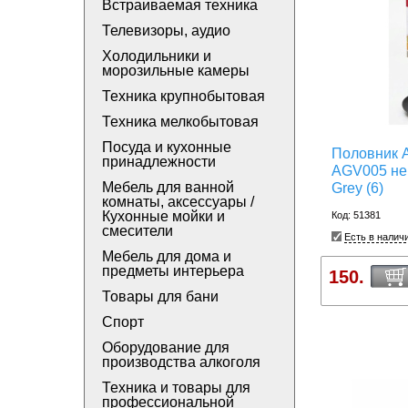
Встраиваемая техника
Телевизоры, аудио
Холодильники и
морозильные камеры
Техника крупнобытовая
Техника мелкобытовая
Посуда и кухонные
Половник At
принадлежности
AGV005 не
Мебель для ванной
Grey (6)
комнаты, аксессуары /
Кухонные мойки и
Код: 51381
смесители
Есть в налич
Мебель для дома и
предметы интерьера
150.
Товары для бани
Спорт
Оборудование для
производства алкоголя
Техника и товары для
профессиональной