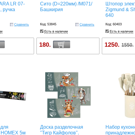
ARA LR 07-
Сито (D=220мм) /М071/
Штопор элек
, ручка
Башкирия
Zigmund & S
640
Код: 53845
Код: 60403
Сравнить
Сравнить
ии
Есть в наличии
Есть в наличии
180.
1250.
1550.
 для
Доска разделочная
Набор кухон
я HOMEX 5м
"Тигр Кайфолов".
принадлежнос