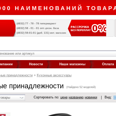
000 НАИМЕНОВАНИЙ ТОВАРА
(4832) 77 - 78 - 78 гипермаркет
(4832) 58 - 01 - 01 опт.-розн. база
(4832) 58-01-01 (доб. 131) инт. магазин
омпании
Новости
Наши магазины
Оплата
нные принадлежности
Кухонные аксессуары
ые принадлежности
(Найдено 52 моделей)
Сортировать по:
цене
названию
новинки
Вид:
товары