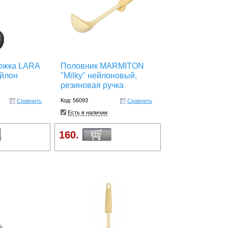
ожка LARA
Половник MARMITON
ейлон
"Milky" нейлоновый,
резиновая ручка
Код: 56093
Сравнить
Сравнить
Есть в наличии
160.