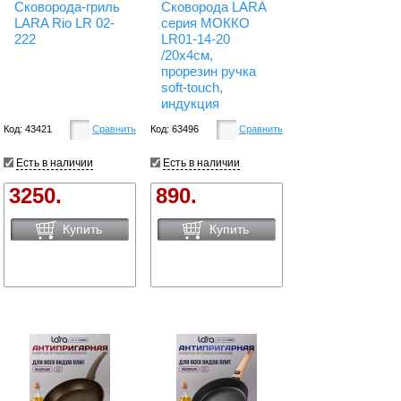
Сковорода-гриль
Сковорода LARA
LARA Rio LR 02-
серия МОККО
222
LR01-14-20
/20х4см,
прорезин ручка
soft-touch,
индукция
Код: 43421
Сравнить
Код: 63496
Сравнить
Есть в наличии
Есть в наличии
3250.
890.
Купить
Купить