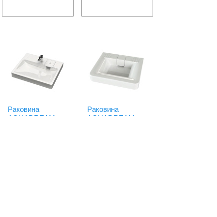
Раковина
Раковина
AQUADREAM
AQUADREAM
"Стайл" V50D1
"Марсель" V52D1
сигн.бел
сигн.бел,
600*500*105 +
кронштейн
(компл.2шт)
Код: 52353
Сравнить
Код: 52355
Сравнить
Есть в наличии
Есть в наличии
7750.
6250.