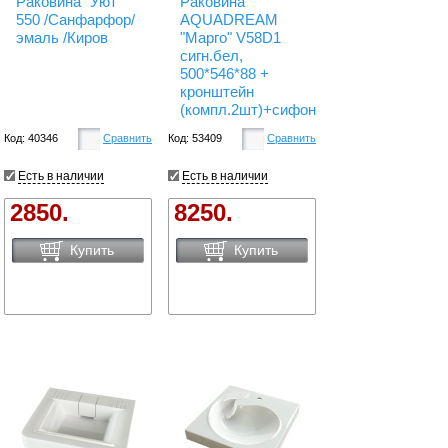
Раковина "Уют"
Раковина
550 /Санфарфор/
AQUADREAM
эмаль /Киров
"Марго" V58D1
сигн.бел,
500*546*88 +
кронштейн
(компл.2шт)+сифон
Код: 40346
Сравнить
Код: 53409
Сравнить
Есть в наличии
Есть в наличии
2850.
8250.
Купить
Купить