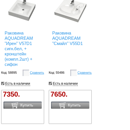
Раковина
Раковина
AQUADREAM
AQUADREAM
"Ирен" V57D1
"Смайл" V55D1
сигн.бел, +
кронштейн
(компл.2шт) +
сифон
Код: 58895
Сравнить
Код: 55486
Сравнить
Есть в наличии
Есть в наличии
7350.
7650.
Купить
Купить