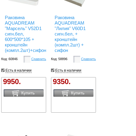
Раковина
Раковина
AQUADREAM
AQUADREAM
"Марсель" V52D1
"Лилия" V60D1
сигн.бел,
сигн.бел, +
600*500*105 +
кронштейн
кронштейн
(компл.2шт) +
(компл.2шт)+сифон
сифон
Код: 60846
Сравнить
Код: 58896
Сравнить
Есть в наличии
Есть в наличии
9950.
9350.
Купить
Купить