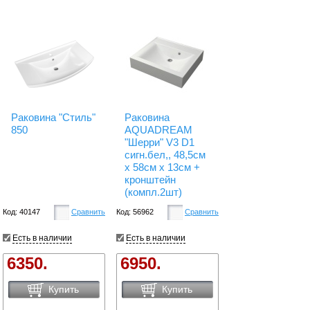
Раковина "Стиль"
Раковина
850
AQUADREAM
"Шерри" V3 D1
сигн.бел,, 48,5см
х 58см х 13см +
кронштейн
(компл.2шт)
Код: 40147
Сравнить
Код: 56962
Сравнить
Есть в наличии
Есть в наличии
6350.
6950.
Купить
Купить