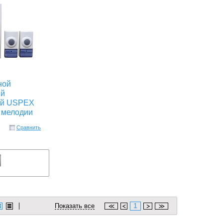
ной
ий
ой USPEX
2 мелодии
Сравнить
1
Показать все