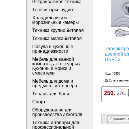
Встраиваемая техника
Телевизоры, аудио
Холодильники и
морозильные камеры
Техника крупнобытовая
Техника мелкобытовая
Посуда и кухонные
Звонок пр
принадлежности
дверной эл
Мебель для ванной
USPEX
комнаты, аксессуары /
Кухонные мойки и
смесители
Код: 45355
Мебель для дома и
Есть в налич
предметы интерьера
250.
270.
Товары для бани
Спорт
Оборудование для
производства алкоголя
Сравнить 
Техника и товары для
профессиональной