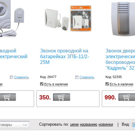
оводной
Звонок проводной на
Звонок двер
ектрический
батарейках ЗПБ-11/2-
электрическ
25М
беспроводн
''Кадриль'' 3
Код: 26477
Код: 52335
Сравнить
Сравнить
ии
Есть в наличии
Есть в наличии
350.
990.
Сортировать по:
цене
названию
новинки
Вид:
товары