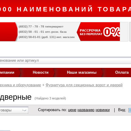
000 НАИМЕНОВАНИЙ ТОВАРА
(4832) 77 - 78 - 78 гипермаркет
(4832) 58 - 01 - 01 опт.-розн. база
(4832) 58-01-01 (доб. 131) инт. магазин
омпании
Новости
Наши магазины
Оплата
ехника и оборудование
Фурнитура для секционных ворот и дверей
 дверные
(Найдено 3 моделей)
Сортировать по:
цене
названию
новинки
Вид:
товары