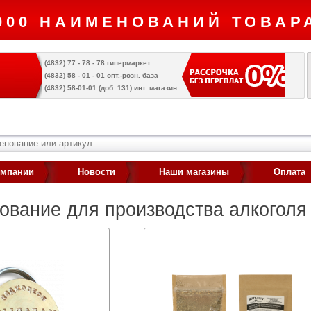
000 НАИМЕНОВАНИЙ ТОВАРА
(4832) 77 - 78 - 78 гипермаркет
(4832) 58 - 01 - 01 опт.-розн. база
(4832) 58-01-01 (доб. 131) инт. магазин
омпании
Новости
Наши магазины
Оплата
ование для производства алкоголя