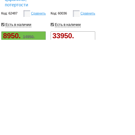
потертости
Код: 62487
Сравнить
Код: 60036
Сравнить
Есть в наличии
Есть в наличии
8950.
33950.
14950.
Купить
Купить
>>> Уценка <<<
Кофемашина
Кофемашина
DeLONGHI
Bosch Tassimo
Nespresso
TAS6004