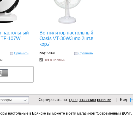
р настольный
Вентилятор настольный
 ETF-107W
Oasis VT-30W3 /по 2шт.в
кор./
Код: 63431
Сравнить
Сравнить
ии
Нет в наличии
Сортировать по:
цене
названию
новинки
Вид:
товары
оры настольные в Брянске вы можете в сети магазинов "Современный ДОМ".