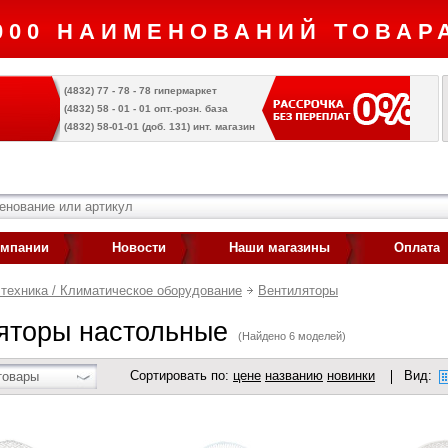
000 НАИМЕНОВАНИЙ ТОВАРА
(4832) 77 - 78 - 78 гипермаркет
(4832) 58 - 01 - 01 опт.-розн. база
(4832) 58-01-01 (доб. 131) инт. магазин
омпании
Новости
Наши магазины
Оплата
техника / Климатическое оборудование
Вентиляторы
яторы настольные
(Найдено 6 моделей)
Сортировать по:
цене
названию
новинки
Вид:
товары