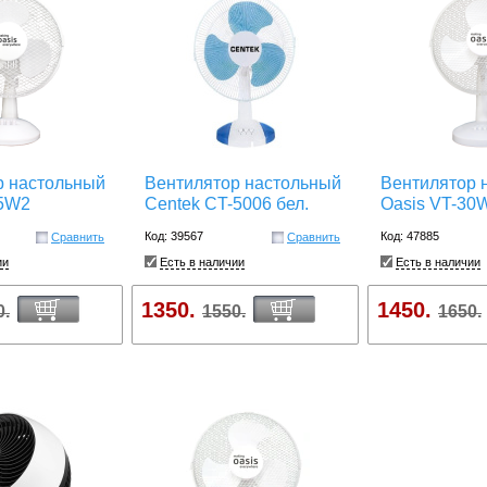
р настольный
Вентилятор настольный
Вентилятор 
25W2
Centek CT-5006 бел.
Oasis VT-30
Код: 39567
Код: 47885
Сравнить
Сравнить
ии
Есть в наличии
Есть в наличии
1350.
1450.
0.
1550.
1650.