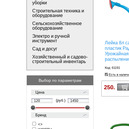
уборки
Строительная техника и
оборудование
Сельскохозяйственное
оборудование
Электро и ручной
инструмент
Лейка 8л с
пластик Ра
Сад и досуг
Урожайная
Хозяйственный и садово-
распылен
строительный инвентарь
Код: 61191
Есть в налич
Выбор по параметрам
250.
Цена
(руб.)
Бренд
<>