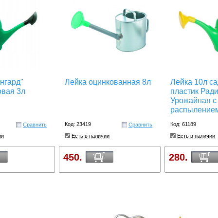
нгард"
Лейка оцинкованная 8л
Лейка 10л с
овая 3л
пластик Ради
Урожайная с
распыление
Код: 23419
Код: 61189
Сравнить
Сравнить
ии
Есть в наличии
Есть в наличии
450.
280.