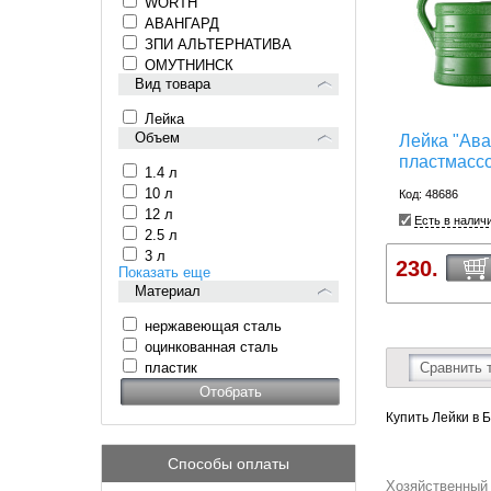
WORTH
АВАНГАРД
ЗПИ АЛЬТЕРНАТИВА
ОМУТНИНСК
Вид товара
Лейка
Объем
Лейка "Ава
пластмасс
1.4 л
10 л
Код: 48686
12 л
Есть в налич
2.5 л
3 л
230.
Показать еще
Материал
нержавеющая сталь
оцинкованная сталь
пластик
Сравнить 
Купить Лейки в 
Способы оплаты
Хозяйственный