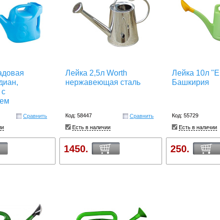
адовая
Лейка 2,5л Worth
Лейка 10л "Е
диан,
нержавеющая сталь
Башкирия
 с
ием
Код: 58447
Код: 55729
Сравнить
Сравнить
ии
Есть в наличии
Есть в наличии
1450.
250.