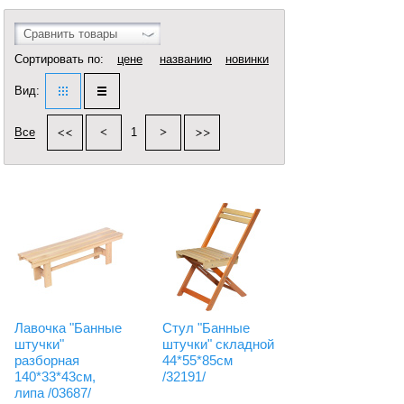
Сравнить товары
Сортировать по:
цене
названию
новинки
Вид:
Все
1
Лавочка "Банные
Стул "Банные
штучки"
штучки" складной
разборная
44*55*85см
140*33*43см,
/32191/
липа /03687/