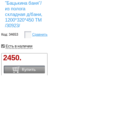
"Бацькина баня"/
из полога
складная д/бани,
1200*320*450 ТМ
/30923/
Код: 34653
Сравнить
Есть в наличии
2450.
Купить
Сравнить товары
Сортировать по:
цене
названию
новинки
Вид: