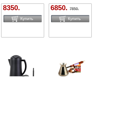
8350.
6850.
7850.
Купить
Купить
Кофеварка
Турка LARA
GELBERK GL-542
LR15-03 медная,
гейзерная
640мл
Код: 41069
Сравнить
Код: 39571
Сравнить
Есть в наличии
Есть в наличии