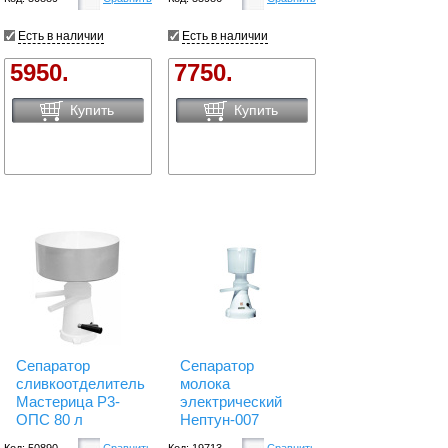
Есть в наличии
Есть в наличии
5950.
7750.
Купить
Купить
Сепаратор
Сепаратор
сливкоотделитель
молока
Мастерица Р3-
электрический
ОПС 80 л
Нептун-007
Код: 50890
Сравнить
Код: 19713
Сравнить