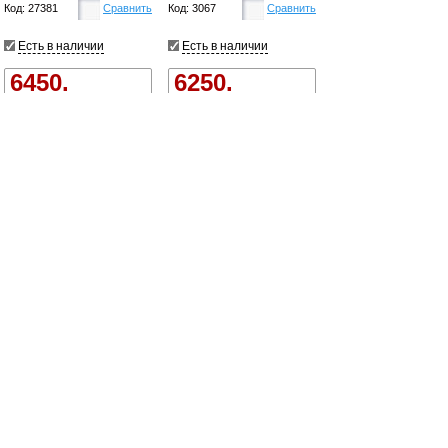
Код: 27381
Сравнить
Код: 3067
Сравнить
Есть в наличии
Есть в наличии
6450.
6250.
Купить
Купить
Сепаратор
молока ЭСБ-04
Салют
Код: 3066
Сравнить