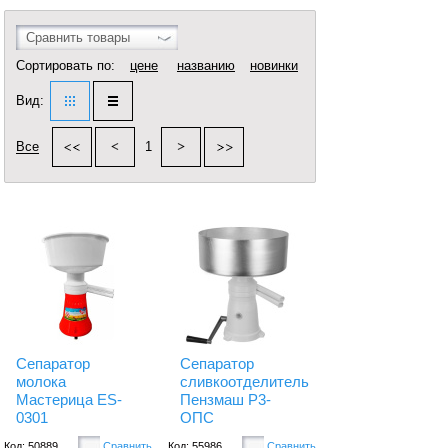
Сравнить товары
Сортировать по:
цене
названию
новинки
Вид:
Все
1
Сепаратор
Сепаратор
молока
сливкоотделитель
Мастерица ES-
Пензмаш Р3-
0301
ОПС
Код: 50889
Сравнить
Код: 55986
Сравнить