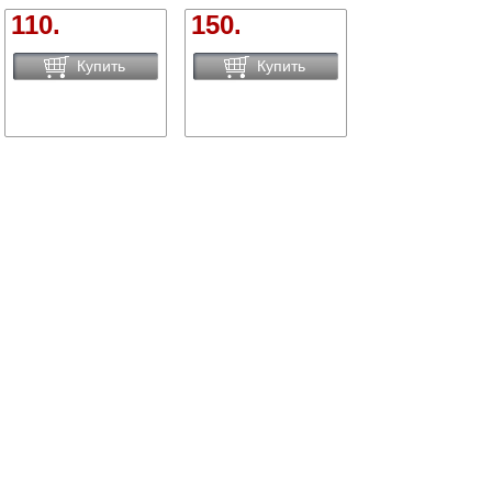
110.
150.
Купить
Купить
Сравнить товары
Сортировать по:
цене
названию
новинки
Вид:
Все
1
Купить Бидоны в Брянске вы можете в сети магазинов
"Современный ДОМ".
Адреса магазинов
Способы оплаты