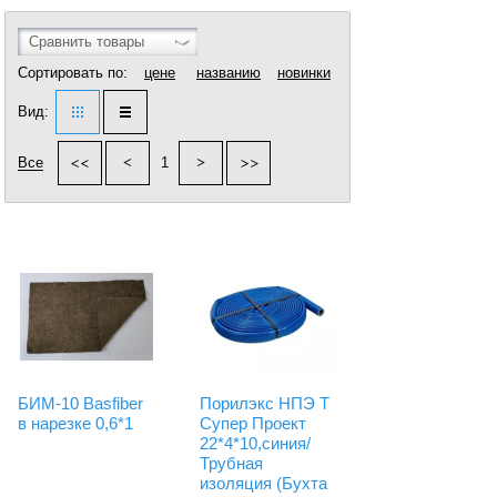
Сравнить товары
Сортировать по:
цене
названию
новинки
Вид:
Все
1
БИМ-10 Basfiber
Порилэкс НПЭ T
в нарезке 0,6*1
Супер Проект
22*4*10,синия/
Трубная
изоляция (Бухта