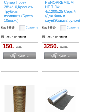
Супер Проект
PENOPREMIUM
28*4*10,Красная/
НПП ЛФ
Трубная
4х1200х25 Серый
изоляция (Бухта
/Для бань и
10пог.м.)
саун(30кв.м2.рулон)
Код: 53515
Сравнить
Код: 53510
Сравнить
Есть в наличии
Есть в наличии
150.
3250.
220.
4250.
Купить
Купить