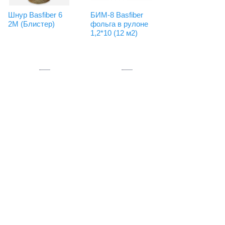
Шнур Basfiber 6
БИМ-8 Basfiber
2М (Блистер)
фольга в рулоне
1,2*10 (12 м2)
Код: 52416
Сравнить
Код: 52418
Сравнить
Есть в наличии
Есть в наличии
250.
4750.
Купить
Купить
Сравнить товары
Сортировать по:
цене
названию
новинки