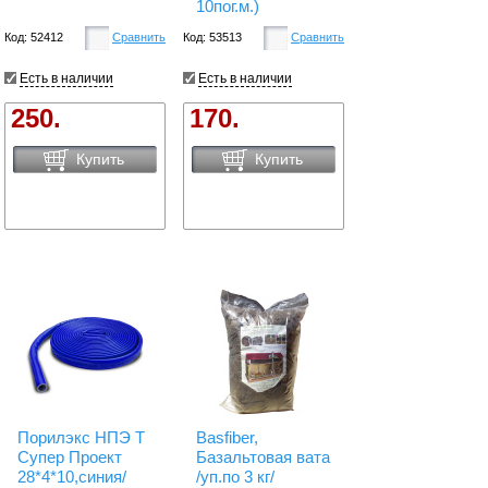
10пог.м.)
Код: 52412
Сравнить
Код: 53513
Сравнить
Есть в наличии
Есть в наличии
250.
170.
Купить
Купить
Порилэкс НПЭ T
Basfiber,
Супер Проект
Базальтовая вата
28*4*10,синия/
/уп.по 3 кг/