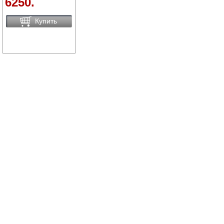
6250.
Купить
Сравнить товары
Сортировать по:
цене
названию
новинки
Вид:
Все
1
Купить Парогенераторы в Брянске вы можете в сети
магазинов "Современный ДОМ".
Адреса магазинов
Способы оплаты