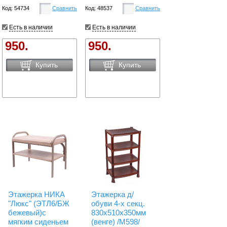
Код: 54734
Сравнить
Код: 48537
Сравнить
Есть в наличии
Есть в наличии
950.
950.
Купить
Купить
Этажерка НИКА
Этажерка д/
"Люкс" (ЭТЛ6/БЖ
обуви 4-х секц.
бежевый)с
830х510х350мм
мягким сиденьем
(венге) /М598/