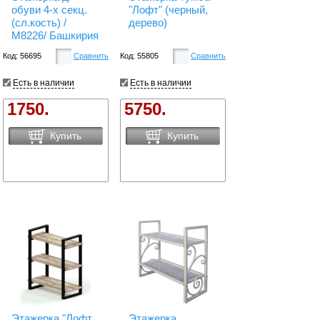
обуви 4-х секц.
"Лофт" (черный,
(сл.кость) /
дерево)
М8226/ Башкирия
Код: 56695
Сравнить
Код: 55805
Сравнить
Есть в наличии
Есть в наличии
1750.
5750.
Купить
Купить
Этажерка "Лофт
Этажерка