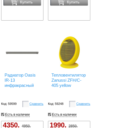
Купить
Купить
Радиатор Oasis
Тепловентилятор
IR-13
Zanussi ZFH/C-
инфракрасный
405 yellow
Код: 59599
Сравнить
Код: 59248
Сравнить
Есть в наличии
Есть в наличии
4350.
1990.
4950.
2850.