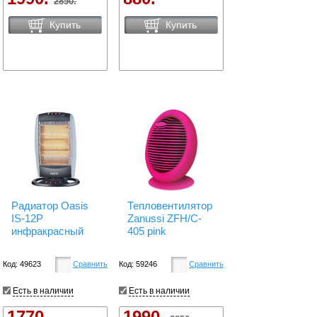
2850.
Купить
Купить
Радиатор Oasis
Тепловентилятор
IS-12P
Zanussi ZFH/C-
инфракрасный
405 pink
Код: 49623
Сравнить
Код: 59246
Сравнить
Есть в наличии
Есть в наличии
1770.
1990.