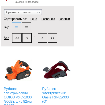
(Найдено 28 моделей)
Сравнить товары
Сортировать по:
цене
названию
новинки
Вид:
Все
1
Рубанок
Рубанок
электрический
электрический
СОЮЗ PУС-1090
Oasis RK-82/900
/900Вт, шир 82мм
(O)