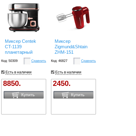
Миксер Centek
Миксер
CT-1139
Zigmund&Shtain
планетарный
ZHM-151
Код: 50309
Сравнить
Код: 46827
Сравнить
Есть в наличии
Есть в наличии
8850.
2450.
Купить
Купить