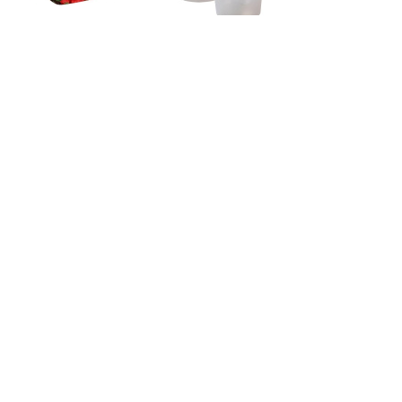
Контейнер пласт.
Набор емкостей
для СВЧ
для СВЧ (0,7л,
"Ягодный микс"
1л, 1,5л) /М1211/
квадрат, 2л
Башкирия
Код: 37503
Сравнить
Код: 25087
Сравнить
Есть в наличии
Есть в наличии
110.
150.
Купить
Купить