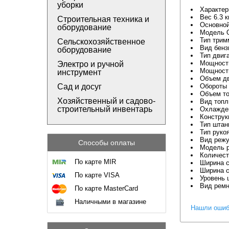
уборки
Характер
Вес 6.3 к
Строительная техника и
Основной
оборудование
Модель 
Тип трим
Сельскохозяйственное
Вид бенз
оборудование
Тип двиг
Мощность
Электро и ручной
Мощность 
инструмент
Объем дв
Сад и досуг
Обороты 
Объем то
Хозяйственный и садово-
Вид топл
строительный инвентарь
Охлажде
Конструк
Тип штан
Тип руко
Вид режу
Способы оплаты
Модель р
Количест
По карте MIR
Ширина с
Ширина с
По карте VISA
Уровень 
Вид ремн
По карте MasterCard
Наличными в магазине
Нашли ошиб