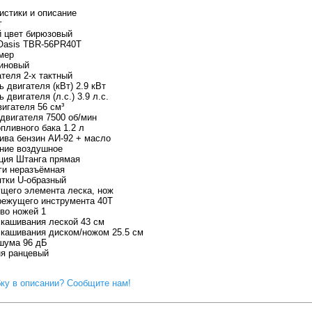
истики и описание
г
 цвет бирюзовый
Oasis TBR-56PR40T
мер
иновый
ателя 2-х тактный
 двигателя (кВт) 2.9 кВт
двигателя (л.с.) 3.9 л.с.
игателя 56 см³
двигателя 7500 об/мин
пливного бака 1.2 л
ива бензин АИ-92 + масло
ние воздушное
ция Штанга прямая
ги неразъёмная
ятки U-образный
щего элемента леска, нож
ежущего инструмента 40T
во ножей 1
кашивания леской 43 см
кашивания диском/ножом 25.5 см
шума 96 дБ
я ранцевый
ку в описании? Сообщите нам!