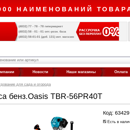
000 НАИМЕНОВАНИЙ ТОВАРА
(4832) 77 - 78 - 78 гипермаркет
(4832) 58 - 01 - 01 опт.-розн. база
(4832) 58-01-01 (доб. 131) инт. магазин
омпании
Новости
Наши магазины
Оплата
удование для сада и огорода
са бенз.Oasis TBR-56PR40T
Код: 63429
Есть в налич