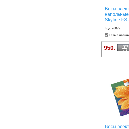
Весы элек
напольные
Skyline FS
Код: 26879
Есть в налич
950.
Весы элек