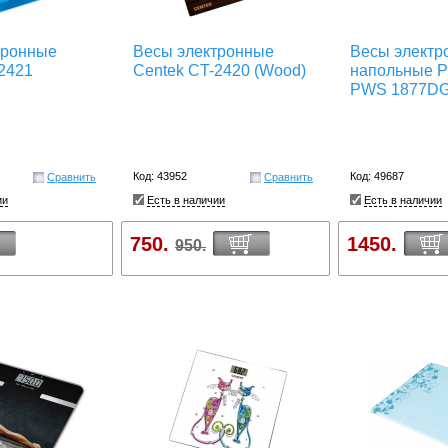
тронные
Весы электронные
Весы электр
2421
Centek CT-2420 (Wood)
напольные 
PWS 1877DG 
Код: 43952
Код: 49687
Сравнить
Сравнить
ии
Есть в наличии
Есть в наличии
750.
1450.
950.