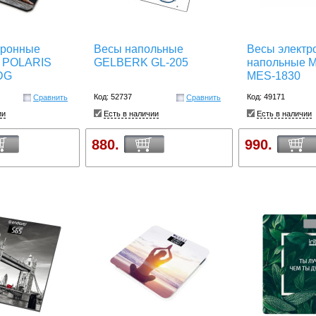
тронные
Весы напольные
Весы электр
 POLARIS
GELBERK GL-205
напольные 
DG
MES-1830
Код: 52737
Код: 49171
Сравнить
Сравнить
ии
Есть в наличии
Есть в наличии
880.
990.