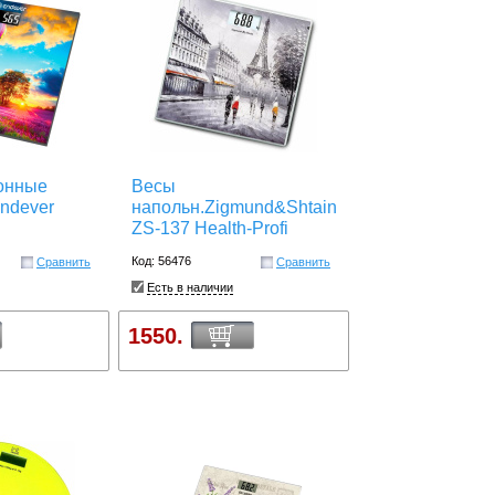
онные
Весы
ndever
напольн.Zigmund&Shtain
ZS-137 Health-Profi
Код: 56476
Сравнить
Сравнить
Есть в наличии
1550.