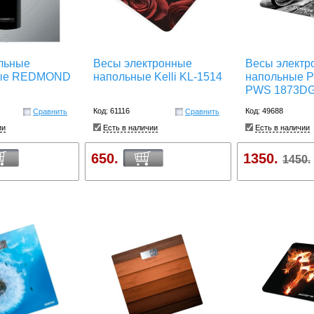
льные
Весы электронные
Весы электр
ные REDMOND
напольные Kelli KL-1514
напольные 
PWS 1873DG
Код: 61116
Код: 49688
Сравнить
Сравнить
ии
Есть в наличии
Есть в наличии
650.
1350.
1450.