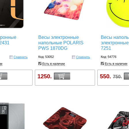
тронные
Весы электронные
Весы наполь
2431
напольные POLARIS
электронные 
PWS 1870DG
7251
Код: 53052
Код: 54776
Сравнить
Сравнить
ии
Есть в наличии
Есть в наличии
1250.
550.
750.