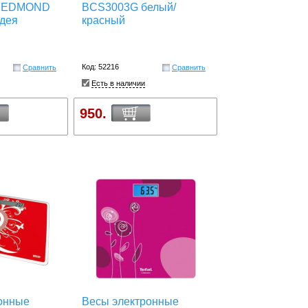
 REDMOND
BCS3003G белый/
дея
красный
Код: 52216
Сравнить
Сравнить
Есть в наличии
950.
онные
Весы электронные