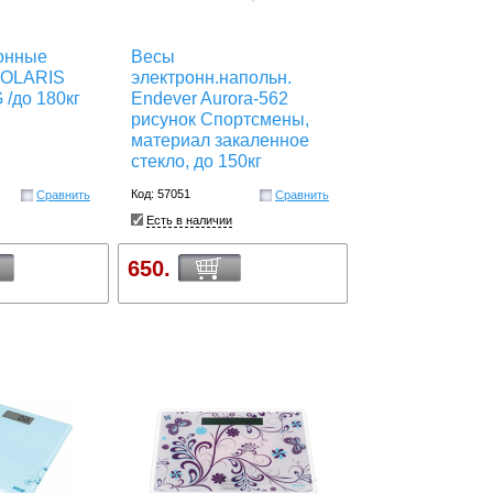
онные
Весы
POLARIS
электронн.напольн.
/до 180кг
Endever Aurora-562
рисунок Спортсмены,
материал закаленное
стекло, до 150кг
Код: 57051
Сравнить
Сравнить
Есть в наличии
650.