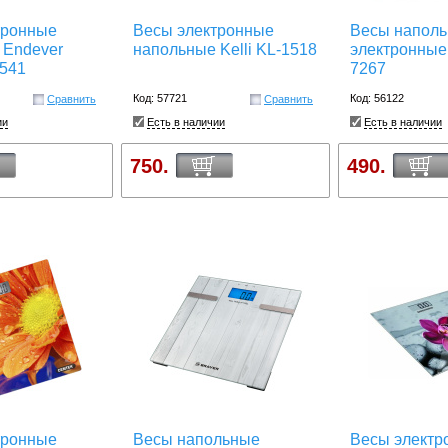
тронные
Весы электронные
Весы наполь
 Endever
напольные Kelli KL-1518
электронные 
-541
7267
Код: 57721
Код: 56122
Сравнить
Сравнить
ии
Есть в наличии
Есть в наличии
750.
490.
тронные
Весы напольные
Весы электр