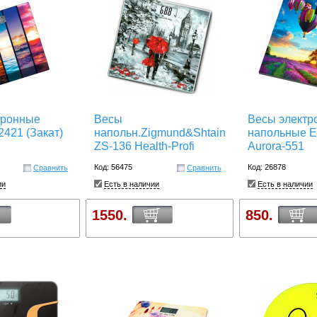
тронные
Весы
Весы электр
2421 (Закат)
напольн.Zigmund&Shtain
напольные E
ZS-136 Health-Profi
Aurora-551
Код: 56475
Код: 26878
Сравнить
Сравнить
ии
Есть в наличии
Есть в наличии
1550.
850.