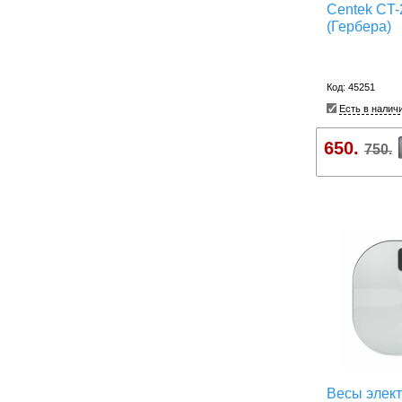
Centek CT-
(Гербера)
Код: 45251
Есть в налич
650.
750.
Весы элек