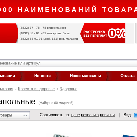
000 НАИМЕНОВАНИЙ ТОВАРА
(4832) 77 - 78 - 78 гипермаркет
(4832) 58 - 01 - 01 опт.-розн. база
(4832) 58-01-01 (доб. 131) инт. магазин
омпании
Новости
Наши магазины
Оплата
бытовая
Красота и здоровье
Здоровье
апольные
(Найдено 60 моделей)
Сортировать по:
цене
названию
новинки
Вид:
товары