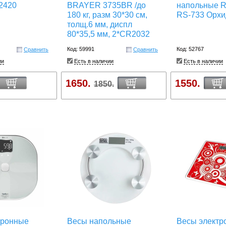
2420
BRAYER 3735BR /до
напольные
180 кг, разм 30*30 см,
RS-733 Орхи
толщ.6 мм, диспл
80*35,5 мм, 2*CR2032
Код: 59991
Код: 52767
Сравнить
Сравнить
ии
Есть в наличии
Есть в наличии
1650.
1550.
1850.
тронные
Весы напольные
Весы электр