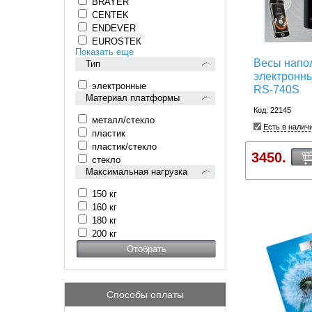
BRAYER
CENTEK
ENDEVER
EUROSTEК
Показать еще
Весы напо
Тип
электрон
электронные
RS-740S
Материал платформы
Код: 22145
металл/стекло
Есть в налич
пластик
пластик/стекло
3450.
стекло
Максимальная нагрузка
150 кг
160 кг
180 кг
200 кг
Способы оплаты