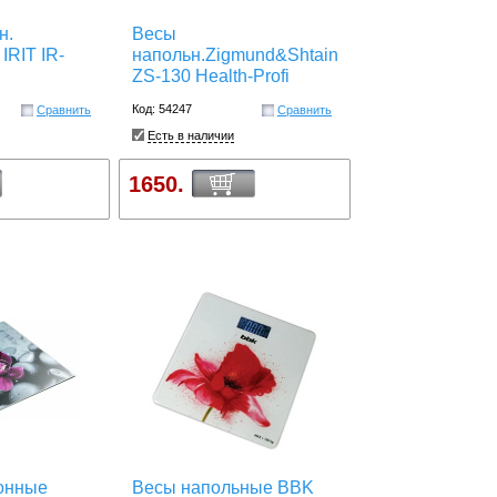
н.
Весы
IRIT IR-
напольн.Zigmund&Shtain
ZS-130 Health-Profi
Код: 54247
Сравнить
Сравнить
Есть в наличии
1650.
онные
Весы напольные BBK