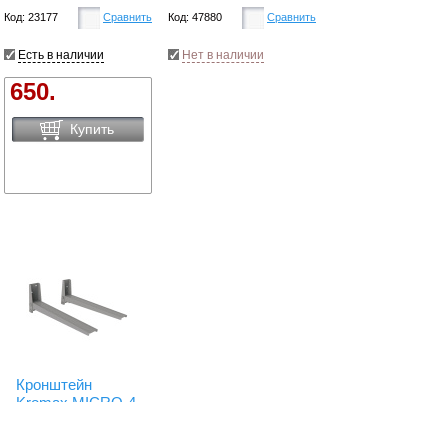
Код: 23177
Сравнить
Код: 47880
Сравнить
Есть в наличии
Нет в наличии
650.
Купить
Кронштейн
Kromax MICRO-4
new silver для
СВЧ