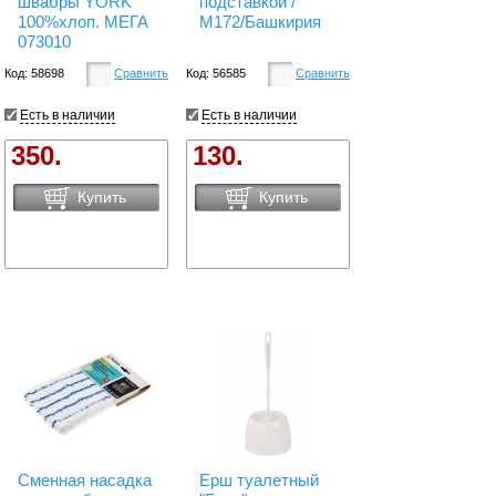
швабры YORK
подставкой /
100%хлоп. МЕГА
М172/Башкирия
073010
Код: 58698
Сравнить
Код: 56585
Сравнить
Есть в наличии
Есть в наличии
350.
130.
Купить
Купить
Сменная насадка
Ерш туалетный