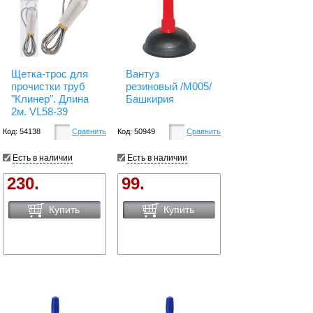
Щетка-трос для
Вантуз
прочистки труб
резиновый /М005/
"Клинер". Длина
Башкирия
2м. VL58-39
Код: 54138
Сравнить
Код: 50949
Сравнить
Есть в наличии
Есть в наличии
230.
99.
Купить
Купить