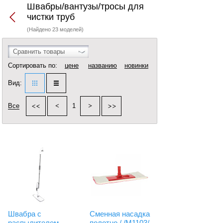
Швабры/вантузы/тросы для
чистки труб
(Найдено 23 моделей)
Сравнить товары
Сортировать по:
цене
названию
новинки
Вид:
Все
1
Швабра с
Сменная насадка
распылителем
полотно / /М1103/