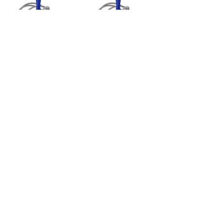
Трос для чистки
Трос для чистки
труб VL58-169
труб VL58-168
длина 5м
длина 3м
Код: 42257
Сравнить
Код: 42256
Сравнить
Есть в наличии
Есть в наличии
370.
280.
Купить
Купить