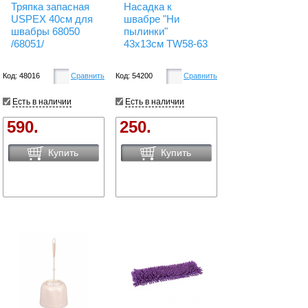
Тряпка запасная
Насадка к
USPEX 40см для
швабре "Ни
швабры 68050
пылинки"
/68051/
43x13см TW58-63
Код: 48016
Сравнить
Код: 54200
Сравнить
Есть в наличии
Есть в наличии
590.
250.
Купить
Купить