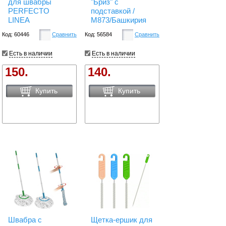
для швабры
"Бриз" с
PERFECTO
подставкой /
LINEA
М873/Башкирия
Код: 60446
Сравнить
Код: 56584
Сравнить
Есть в наличии
Есть в наличии
150.
140.
Купить
Купить
Швабра с
Щетка-ершик для