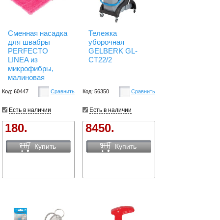
Сменная насадка
Тележка
для швабры
уборочная
PERFECTO
GELBERK GL-
LINEA из
CT22/2
микрофибры,
малиновая
Код: 60447
Сравнить
Код: 56350
Сравнить
Есть в наличии
Есть в наличии
180.
8450.
Купить
Купить