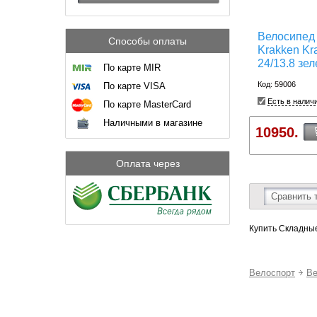
Велосипед
Способы оплаты
Krakken Kr
24/13.8 зе
По карте MIR
Код: 59006
По карте VISA
Есть в налич
По карте MasterCard
Наличными в магазине
10950.
Оплата через
Сравнить 
Купить Складные
Велоспорт
В