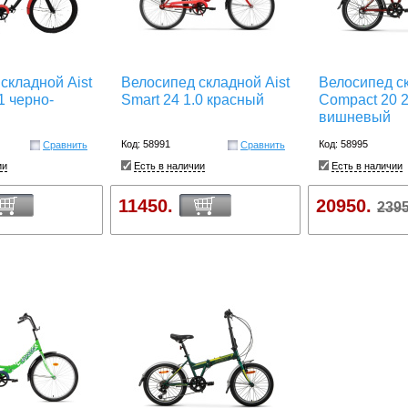
складной Aist
Велосипед складной Aist
Велосипед ск
1 черно-
Smart 24 1.0 красный
Compact 20 2
вишневый
Код: 58991
Код: 58995
Сравнить
Сравнить
ии
Есть в наличии
Есть в наличии
11450.
20950.
2395