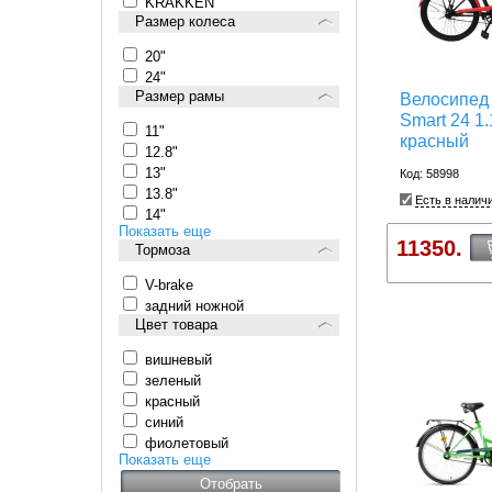
KRAKKEN
Размер колеса
20"
24"
Размер рамы
Велосипед 
Smart 24 1.
11"
красный
12.8"
13"
Код: 58998
13.8"
Есть в налич
14"
Показать еще
11350.
Тормоза
V-brake
задний ножной
Цвет товара
вишневый
зеленый
красный
синий
фиолетовый
Показать еще