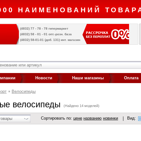
000 НАИМЕНОВАНИЙ ТОВАРА
(4832) 77 - 78 - 78 гипермаркет
(4832) 58 - 01 - 01 опт.-розн. база
(4832) 58-01-01 (доб. 131) инт. магазин
омпании
Новости
Наши магазины
Оплата
орт
Велосипеды
ые велосипеды
(Найдено 14 моделей)
Сортировать по:
цене
названию
новинки
Вид:
товары