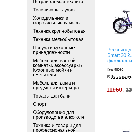
Встраиваемая техника
Телевизоры, аудио
Холодильники и
морозильные камеры
Техника крупнобытовая
Техника мелкобытовая
Посуда и кухонные
Велосипед 
принадлежности
Smart 20 2.
Мебель для ванной
фиолетов
комнаты, аксессуары /
Кухонные мойки и
Код: 58989
смесители
Есть в налич
Мебель для дома и
предметы интерьера
11950.
12
Товары для бани
Спорт
Оборудование для
производства алкоголя
Техника и товары для
профессиональной